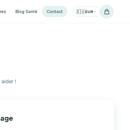
🇪🇺
res
Blog Santé
Contact
EUR
aider !
sage