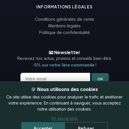
INFORMATIONS LÉGALES
Conditions générales de vente
Mentions légales
Politique de confidentialité
📧 Newsletter
Recevez nos actus, promos et conseils bien-être.
-5% sur votre 1ère commande !
OK
🍪
Nous utilisons des cookies
Ce site utilise des cookies pour analyser le trafic et améliorer
votre expérience. En continuant à naviguer, vous acceptez
notre utilisation des cookies.
© 2026 Tiboom - L'explosion du naturel 💚 Fabriqué en
En savoir plus
Bretagne
Site développé par
Jérôme Stéphan
Accepter
Refuser