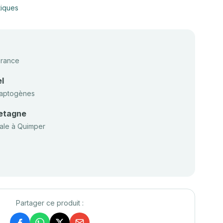
tiques
France
l
adaptogènes
retagne
nale à Quimper
Partager ce produit :