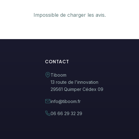
Impossible de charger les avis.
CONTACT
Tiboom
13 route de l'innovation
29561 Quimper Cédex 09
info@tiboom.fr
06 66 29 32 29