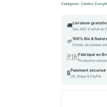
Catégorie :
Galettes Énergé
Livraison gratuite
🚚
Dès 40€ d'achat en 
100% Bio & Nature
🌱
Extraits de plantes 
Fabriqué en B
🇫🇷
Production artisa
Paiement sécurisé
🔒
CB, Stripe & PayPal