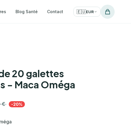
🇪🇺
res
Blog Santé
Contact
EUR
de 20 galettes
es - Maca Oméga
0 €
-20%
Oméga