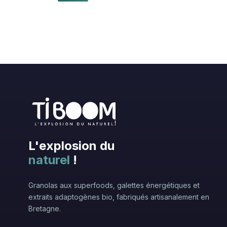
L'explosion du
naturel
!
Granolas aux superfoods, galettes énergétiques et
extraits adaptogènes bio, fabriqués artisanalement en
Bretagne.